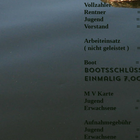
Vollzahler 
Rentner = 80
Jugend = 35
Vorstand = 4
Arbeiteinsatz
( nicht geleistet )
Boot = 10.
Bootsschlüs
einmalig 7,
M V Karte
Jugend = 8.
Erwachsene = 5
Aufnahmegebühr
Jugend = 00
Erwachsene = 5