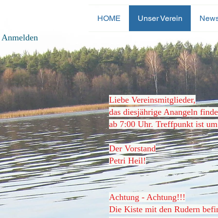
HOME
Unser Verein
New
Anmelden
Liebe Vereinsmitglieder,
das diesjährige Anangeln finde
ab
7:00 Uhr. Treffpunkt ist u
Der Vorstand
Petri Heil!
Achtung - Achtung!!!
Die Kiste mit den Rudern befi