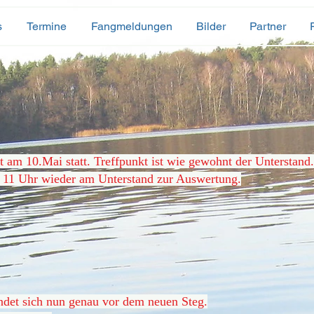
s
Termine
Fangmeldungen
Bilder
Partner
t am 10.Mai statt. Treffpunkt ist wie gewohnt der Unterstand
m 11 Uhr wieder am Unterstand zur Auswertung.
ndet sich nun genau vor dem neuen Steg.