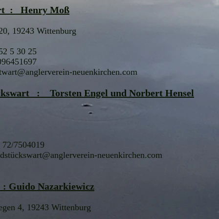
rt :
Henry Moß
20, 19243 Wittenburg​
52 5 30 25
096451697
twart@anglerverein-neuenkirchen.com
kswart
:
Tors
ten Engel
und Norbert Hensel
 72/7504019
dstü
ckswart@anglerverein-neuenkirchen.com
 : Guido Nazarkiewicz
egen 4, 19243 Wittenburg​