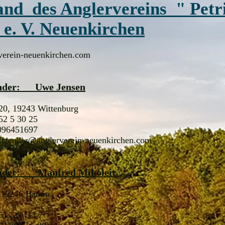
and des Anglervereins " Petr
 e. V. Neuenkirchen
erein-neuenkirchen.com
ender: Uwe Jensen
 20, 19243 Wittenburg
52 5 30 25
096451697
itzender@anglerverein-neuenkirchen.com
ender: Manfred Mikoleit
 19246 Bantin
 51 /25 33 7