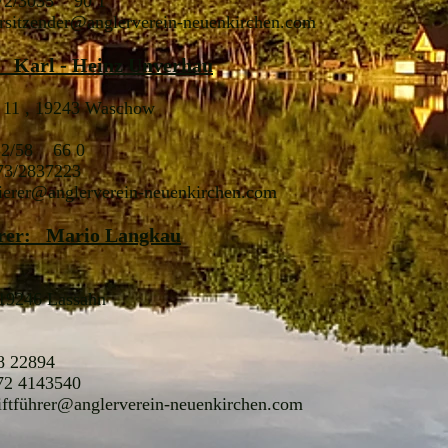
 72/3035 90 1
rsitzender@anglerverein-neuenkirchen.com
: Karl - Heinz Unverhau
 11 , 19243 Waschow
852/58 66 0
73/2837223
ierer@anglerverein-neuenkirchen.com
hrer: Mario Langkau
19246 Lassahn
8 22894
72 4143540
ftfü
hrer@anglerverein-neuenkirchen.com