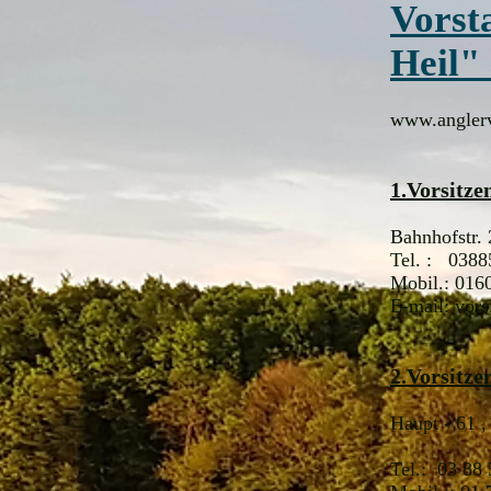
Vorst
Heil"
www.anglerv
1.Vorsitz
Bahnhofstr.
Tel. : 0388
Mobil.: 016
E-mail:
vors
2.Vorsitz
Haupt - 61 ,
Tel.: 03 88