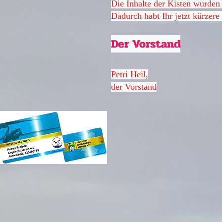
Die Inhalte der Kisten wurden 
Dadurch habt Ihr jetzt kürzer
Der Vorstand
Petri Heil,
der Vorstand