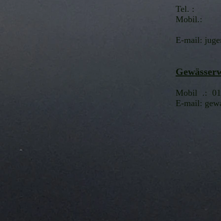
Tel. :
Mobil.:
E-mail:
juge
Gewässerw
Mobil .: 0
E-mail:
gewa