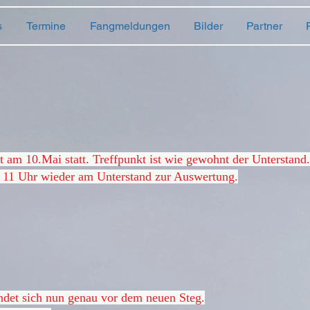
s
Termine
Fangmeldungen
Bilder
Partner
t am 10.Mai statt. Treffpunkt ist wie gewohnt der Unterstand
m 11 Uhr wieder am Unterstand zur Auswertung.
ndet sich nun genau vor dem neuen Steg.