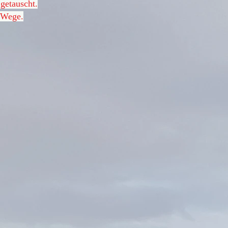
getauscht.
e Wege.