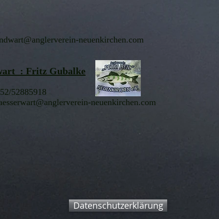
ndwart@anglerverein-neuenkirchen.com
art : Fritz Gubalke
152/52885918
esserwart@anglerverein-neuenkirchen.com
Datenschutzerklärung