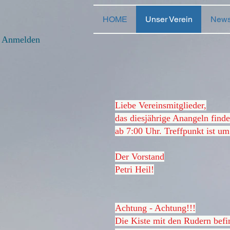
HOME
Unser Verein
New
Anmelden
Liebe Vereinsmitglieder,
das diesjährige Anangeln finde
ab
7:00 Uhr. Treffpunkt ist u
Der Vorstand
Petri Heil!
Achtung - Achtung!!!
Die Kiste mit den Rudern befi