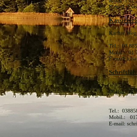
Mobil .: 01
E-mail:
2.vo
Kassierer
Karfter Weg
Tel.: 03 8
Mobil.: 01 
E-mail:
kass
Schriftfü
Dorfstr. 12,
Tel.:
03885
Mobil.:
01
E-mail: schri