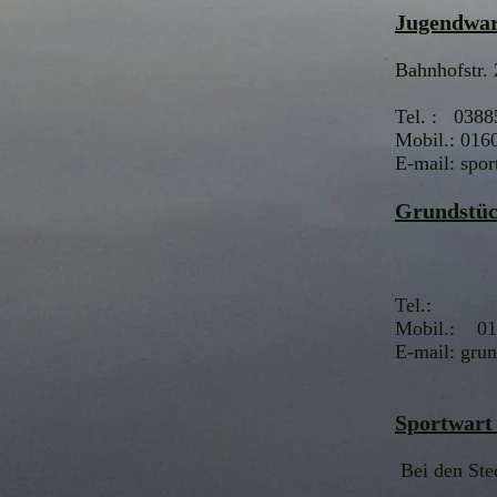
Jugendwa
Bahnhofstr. 
Tel. : 0388
Mobil.: 016
E-mail:
spor
Grundstüc
Tel.:
Mobil.: 01
E-mail: grun
Sportwart
Bei den Ste